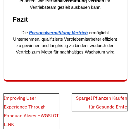
erfahren, wie 
Personalvermittlung Vertrieb
 Ihr 
Vertriebsteam gezielt ausbauen kann.
Fazit
Die 
Personalvermittlung Vertrieb
 ermöglicht 
Unternehmen, qualifizierte Vertriebsmitarbeiter effizient 
zu gewinnen und langfristig zu binden, wodurch der 
Vertrieb zum Motor für nachhaltiges Wachstum wird.
Post
Improving User
Spargel Pflanzen Kaufen
navigation
Experience Through
für Gesunde Ernte
Panduan Akses HWGSLOT
LINK