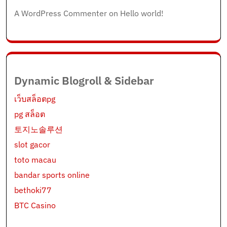
A WordPress Commenter
on
Hello world!
Dynamic Blogroll & Sidebar
เว็บสล็อตpg
pg สล็อต
토지노솔루션
slot gacor
toto macau
bandar sports online
bethoki77
BTC Casino