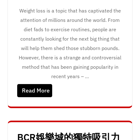
Weight loss is a topic that has captivated the
attention of millions around the world. From
diet fads to exercise routines, people are
constantly looking for the next big thing that
will help them shed those stubborn pounds.
However, there is a strange and controversial
method that has been gaining popularity in
recent years – …
Read More
BCR娛樂城的獨特吸引力