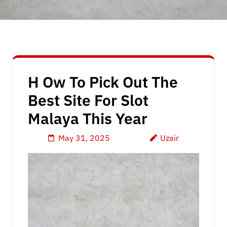
H Ow To Pick Out The
Best Site For Slot
Malaya This Year
May 31, 2025
Uzair