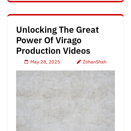
Unlocking The Great
Power Of Virago
Production Videos
May 28, 2025
ZohanShah