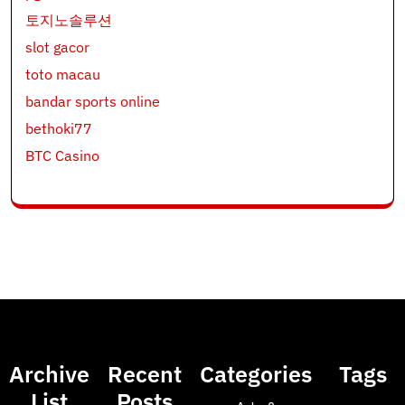
토지노솔루션
slot gacor
toto macau
bandar sports online
bethoki77
BTC Casino
Archive
Recent
Categories
Tags
List
Posts