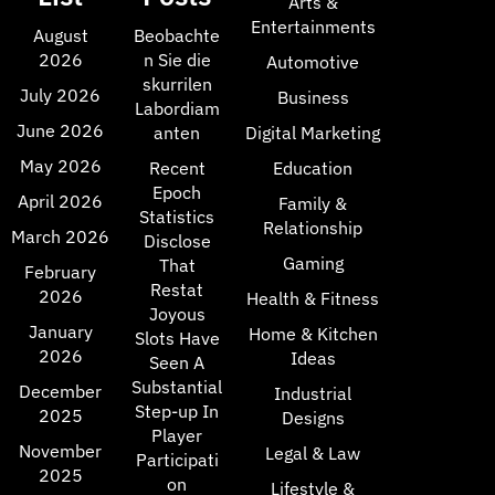
Arts &
Entertainments
August
Beobachte
2026
n Sie die
Automotive
skurrilen
July 2026
Business
Labordiam
June 2026
anten
Digital Marketing
May 2026
Recent
Education
Epoch
April 2026
Family &
Statistics
Relationship
March 2026
Disclose
Gaming
That
February
Restat
2026
Health & Fitness
Joyous
January
Home & Kitchen
Slots Have
2026
Ideas
Seen A
Substantial
December
Industrial
Step-up In
2025
Designs
Player
November
Legal & Law
Participati
2025
on
Lifestyle &