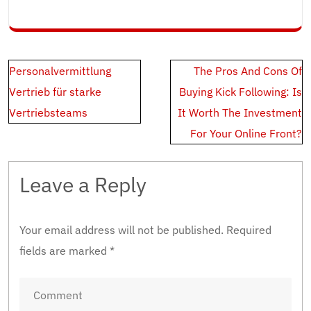
Post
Personalvermittlung
The Pros And Cons Of
navigation
Vertrieb für starke
Buying Kick Following: Is
Vertriebsteams
It Worth The Investment
For Your Online Front?
Leave a Reply
Your email address will not be published.
Required
fields are marked
*