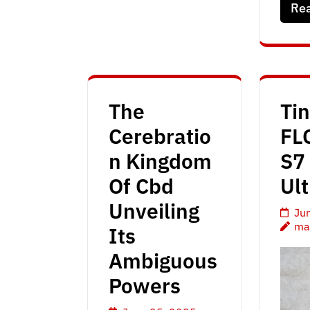
Re
The
Ti
Cerebratio
FL
n Kingdom
S7
Of Cbd
Ult
Unveiling
Ju
mar
Its
Ambiguous
Powers