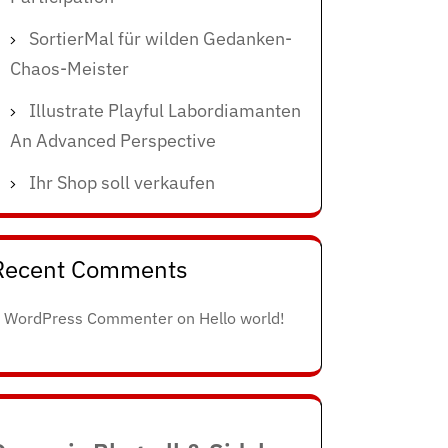
SortierMal für wilden Gedanken-
Chaos-Meister
Illustrate Playful Labordiamanten
An Advanced Perspective
Ihr Shop soll verkaufen
Recent Comments
 WordPress Commenter
on
Hello world!