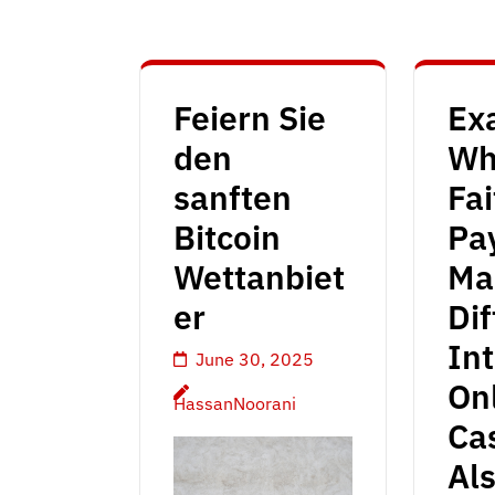
Feiern Sie
Ex
den
Wh
sanften
Fai
Bitcoin
Pa
Wettanbiet
Ma
er
Di
Int
June 30, 2025
On
HassanNoorani
Ca
Al