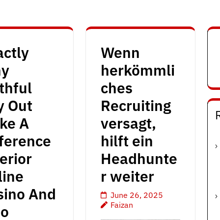
actly
Wenn
y
herkömmli
thful
ches
y Out
Recruiting
ke A
versagt,
fference
hilft ein
erior
Headhunte
line
r weiter
sino And
June 26, 2025
Faizan
so