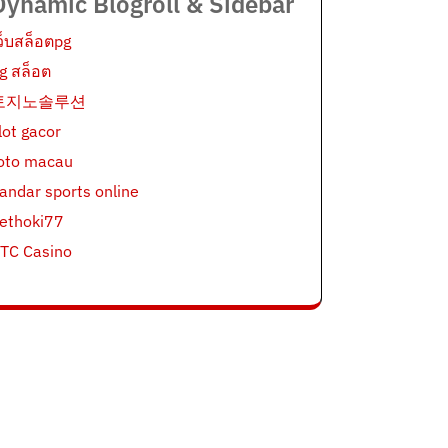
Dynamic Blogroll & Sidebar
ว็บสล็อตpg
g สล็อต
토지노솔루션
lot gacor
oto macau
andar sports online
ethoki77
TC Casino