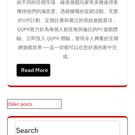
給不同的目標市場，確保遊戲玩家有多種途徑來
獲得他們的滿意度。憑藉慷慨的促銷活動、充實
的VIP計劃、定期比賽和廣泛的視頻遊戲選項，
QQPK致力於為每個人創造無與倫比的PC遊戲體
驗。立即投入 QQPK 體驗，發現令人興奮的互聯
網遊戲世界——這一切都可以在您舒適的家中完
成。
Read More
Posts
Older posts
navigation
Search