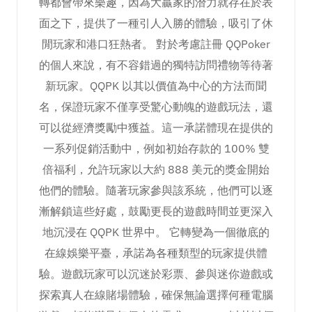
轉都會帶來樂趣，因為大贏家的潛力就存在於表
面之下，提供了一種引人入勝的體驗，吸引了休
閒玩家和港口狂熱者。 對於考慮註冊 QQPoker
的個人來說，有不容錯過的獨特訪問禮物等待著
新玩家。QQPK 以其以價值為中心的方法而聞
名，保證玩家不僅享受驚心動魄的遊戲玩法，還
可以從經濟獎勵中獲益。這一承諾體現在提供的
一系列促銷活動中，例如初始存款的 100% 雙
倍福利，允許玩家以大約 888 美元的獎金開始
他們的體驗。隨著玩家參與該系統，他們可以逐
漸解鎖這些好處，鼓勵更長的遊戲時間並更深入
地沉浸在 QQPK 世界中。 它轉變為一個徹底的
在線娛樂平臺，承諾為各種類型的玩家提供體
驗。遊戲玩家可以沉迷於彩票、參與迷你遊戲或
探索真人在線賭場體驗，確保無論選擇何種電腦