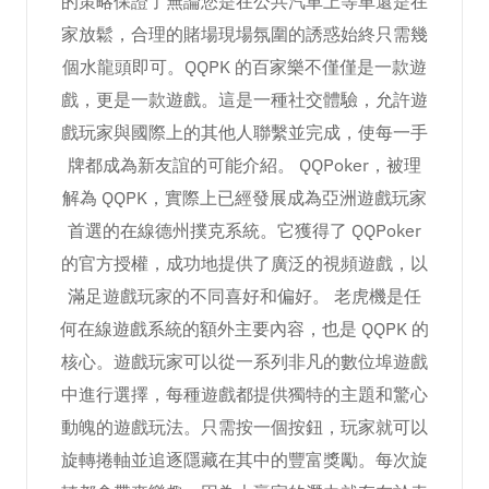
的策略保證了無論您是在公共汽車上等車還是在
家放鬆，合理的賭場現場氛圍的誘惑始終只需幾
個水龍頭即可。QQPK 的百家樂不僅僅是一款遊
戲，更是一款遊戲。這是一種社交體驗，允許遊
戲玩家與國際上的其他人聯繫並完成，使每一手
牌都成為新友誼的可能介紹。 QQPoker，被理
解為 QQPK，實際上已經發展成為亞洲遊戲玩家
首選的在線德州撲克系統。它獲得了 QQPoker
的官方授權，成功地提供了廣泛的視頻遊戲，以
滿足遊戲玩家的不同喜好和偏好。 老虎機是任
何在線遊戲系統的額外主要內容，也是 QQPK 的
核心。遊戲玩家可以從一系列非凡的數位埠遊戲
中進行選擇，每種遊戲都提供獨特的主題和驚心
動魄的遊戲玩法。只需按一個按鈕，玩家就可以
旋轉捲軸並追逐隱藏在其中的豐富獎勵。每次旋