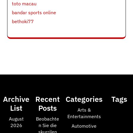
toto macau
bandar sports online
bethoki77
Archive
Recent
Categories
Tags
List
Posts
Arts &
Entertainments
August
Beobachte
2026
n Sie die
Automotive
skurrilen