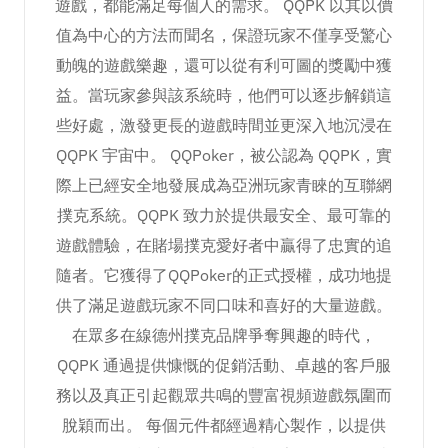
遊戲，都能滿足每個人的需求。 QQPK 以其以價
值為中心的方法而聞名，保證玩家不僅享受驚心
動魄的遊戲樂趣，還可以從有利可圖的獎勵中獲
益。當玩家參與該系統時，他們可以逐步解鎖這
些好處，激發更長的遊戲時間並更深入地沉浸在
QQPK 宇宙中。 QQPoker，被公認為 QQPK，實
際上已經安全地發展成為亞洲玩家青睞的互聯網
撲克系統。QQPK 致力於提供最安全、最可靠的
遊戲體驗，在賭場撲克愛好者中贏得了忠實的追
隨者。它獲得了QQPoker的正式授權，成功地提
供了滿足遊戲玩家不同口味和喜好的大量遊戲。
在眾多在線德州撲克品牌爭奪興趣的時代，
QQPK 通過提供慷慨的促銷活動、卓越的客戶服
務以及真正引起觀眾共鳴的豐富視頻遊戲氛圍而
脫穎而出。 每個元件都經過精心製作，以提供