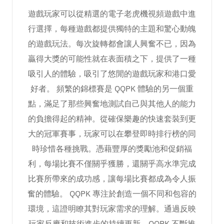
遊戲玩家可以從精選的電子老虎機視頻遊戲中進
行選擇，每種遊戲都提供獨特的主題和驚心動魄
的遊戲玩法。每次旋轉都會讓人興奮不已，因為
贏得大獎的可能性就在表面積之下，提供了一種
吸引人的體驗，吸引了悠閒的遊戲玩家和港口愛
好者。 頻繁的錦標賽是 QQPK 體驗的另一個重
點，滿足了那些興奮地測試自己與其他人的能力
的負擔得起的精神。從確保樂趣的快速套裝到更
大的冠軍賽事，玩家可以在攀登即時排行榜的同
時珍惜各種挑戰。憑藉豐厚的獎勵池和促銷福
利，每場比賽不僅關乎獲勝，還關乎高水準完成
比賽所帶來的成功感，讓每場比賽都成為令人振
奮的體驗。 QQPK 專注於創造一個不同和包容的
環境，這證明瞭其對玩家需求的理解。通過反映
玩家反應和技術進步的持續更新，QQPK 不斷推