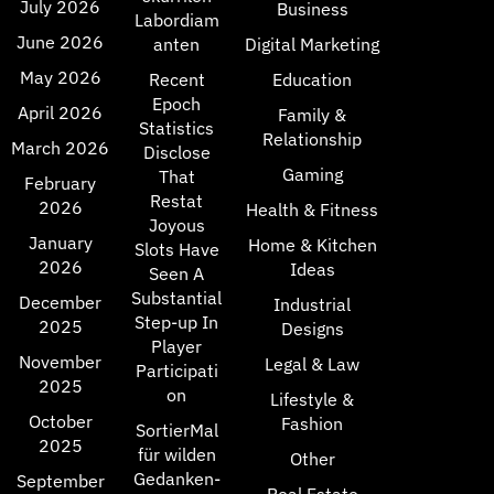
July 2026
Business
Labordiam
June 2026
anten
Digital Marketing
May 2026
Recent
Education
Epoch
April 2026
Family &
Statistics
Relationship
March 2026
Disclose
Gaming
That
February
Restat
2026
Health & Fitness
Joyous
January
Home & Kitchen
Slots Have
2026
Ideas
Seen A
Substantial
December
Industrial
Step-up In
2025
Designs
Player
November
Legal & Law
Participati
2025
on
Lifestyle &
October
Fashion
SortierMal
2025
für wilden
Other
Gedanken-
September
Real Estate