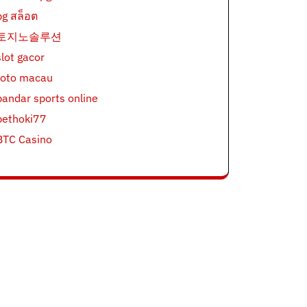
pg สล็อต
토지노솔루션
slot gacor
toto macau
bandar sports online
bethoki77
BTC Casino