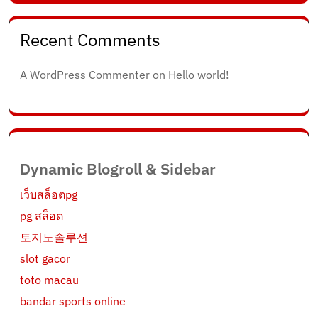
Recent Comments
A WordPress Commenter
on
Hello world!
Dynamic Blogroll & Sidebar
เว็บสล็อตpg
pg สล็อต
토지노솔루션
slot gacor
toto macau
bandar sports online