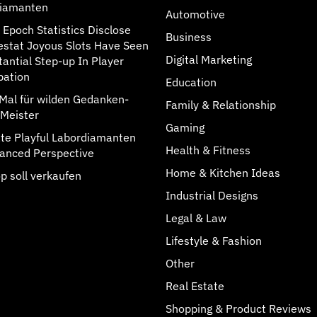
iamanten
Automotive
 Epoch Statistics Disclose
Business
estat Joyous Slots Have Seen
Digital Marketing
tantial Step-up In Player
pation
Education
rMal für wilden Gedanken-
Family & Relationship
Meister
Gaming
rate Playful Labordiamanten
Health & Fitness
anced Perspective
Home & Kitchen Ideas
p soll verkaufen
Industrial Designs
Legal & Law
Lifestyle & Fashion
Other
Real Estate
Shopping & Product Reviews