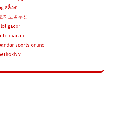
pg สล็อต
토지노솔루션
slot gacor
toto macau
bandar sports online
bethoki77