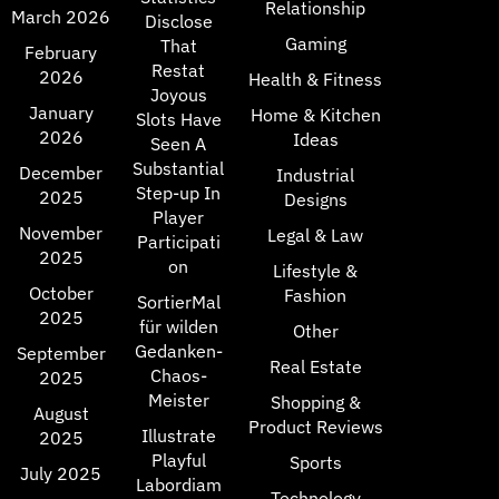
Relationship
March 2026
Disclose
Gaming
That
February
Restat
2026
Health & Fitness
Joyous
January
Home & Kitchen
Slots Have
2026
Ideas
Seen A
Substantial
December
Industrial
Step-up In
2025
Designs
Player
November
Legal & Law
Participati
2025
on
Lifestyle &
October
Fashion
SortierMal
2025
für wilden
Other
Gedanken-
September
Real Estate
Chaos-
2025
Meister
Shopping &
August
Product Reviews
Illustrate
2025
Playful
Sports
July 2025
Labordiam
Technology