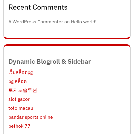
Recent Comments
A WordPress Commenter
on
Hello world!
Dynamic Blogroll & Sidebar
เว็บสล็อตpg
pg สล็อต
토지노솔루션
slot gacor
toto macau
bandar sports online
bethoki77