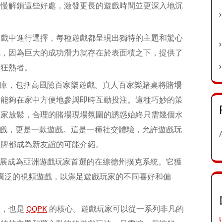
慢慢解鎖這些好處，激發更長的遊戲時間並更深入地沉
遊戲中進行選擇，每種遊戲都呈現出獨特的主題和驚心
感，因為巨大的成功潛力就存在於表面積之下，提供了
口狂熱者。
娛樂庫，包括高風險百家樂遊戲。真人百家樂賭桌將賭場
家能夠在家中方便地參與即時互動投注。這種巧妙的策
在家放鬆，合理的賭場現場氛圍的誘惑始終只需幾個水
款遊戲，更是一款遊戲。這是一種社交體驗，允許遊戲玩
手牌都成為新友誼的可能介紹。
已經發展成為亞洲遊戲玩家首選的在線德州撲克系統。它獲
供了廣泛的視頻遊戲，以滿足遊戲玩家的不同喜好和偏
容，也是
QQPK
的核心。遊戲玩家可以從一系列非凡的