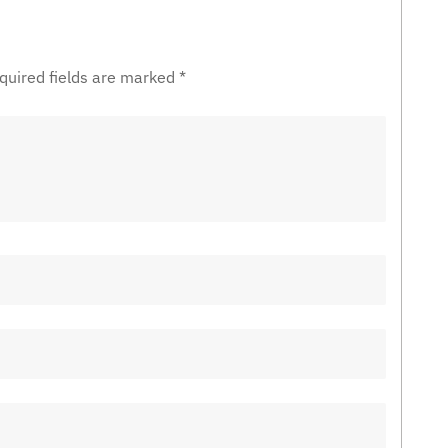
quired fields are marked
*