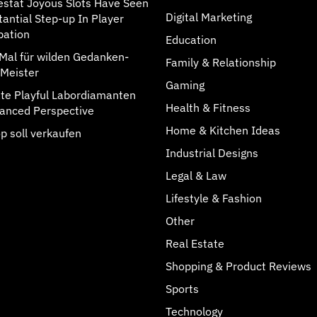
estat Joyous Slots Have Seen
Digital Marketing
tantial Step-up In Player
pation
Education
rMal für wilden Gedanken-
Family & Relationship
Meister
Gaming
rate Playful Labordiamanten
Health & Fitness
anced Perspective
Home & Kitchen Ideas
p soll verkaufen
Industrial Designs
Legal & Law
Lifestyle & Fashion
Other
Real Estate
Shopping & Product Reviews
Sports
Technology