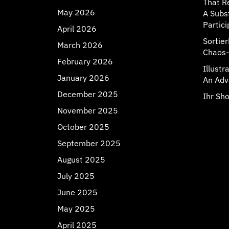
That R
May 2026
A Subs
Partici
April 2026
Sortie
March 2026
Chaos-
February 2026
Illust
January 2026
An Adv
December 2025
Ihr Sho
November 2025
October 2025
September 2025
August 2025
July 2025
June 2025
May 2025
April 2025