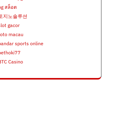
pg สล็อต
토지노솔루션
slot gacor
toto macau
bandar sports online
bethoki77
BTC Casino