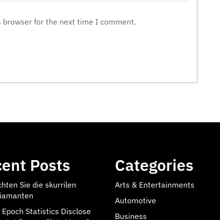
s browser for the next time I comment.
ent Posts
Categories
hten Sie die skurrilen
Arts & Entertainments
iamanten
Automotive
 Epoch Statistics Disclose
Business