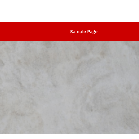
Sample Page