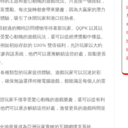
獨特的主題和驚心動魄的遊戲玩法。只需按一個按鈕，
豐富獎勵。每次旋轉都會帶來樂趣，因為大贏家的潛力
的體驗，吸引了休閒玩家和港口狂熱者。
有不容錯過的獨特訪問禮物等待著新玩家。QQPK 以其以
享受驚心動魄的遊戲玩法，還可以從經濟獎勵中獲益。
如初始存款的 100% 雙倍福利，允許玩家以大約
玩家參與該系統，他們可以逐漸解鎖這些好處，鼓勵更長
中。
為各種類型的玩家提供體驗。遊戲玩家可以沉迷於彩
驗，確保無論選擇何種電腦遊戲，都能滿足每個人的需
，保證玩家不僅享受驚心動魄的遊戲樂趣，還可以從有利
，他們可以逐步解鎖這些好處，激發更長的遊戲時間並
已經安全地發展成為亞洲玩家青睞的互聯網撲克系統。