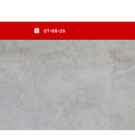
Skip
to
content
07-08-26
(Press
Enter)