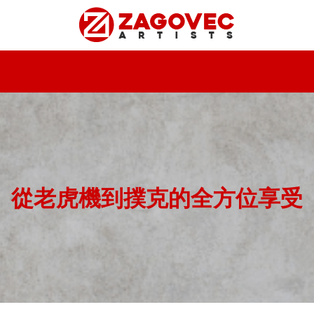
從老虎機到撲克的全方位享受