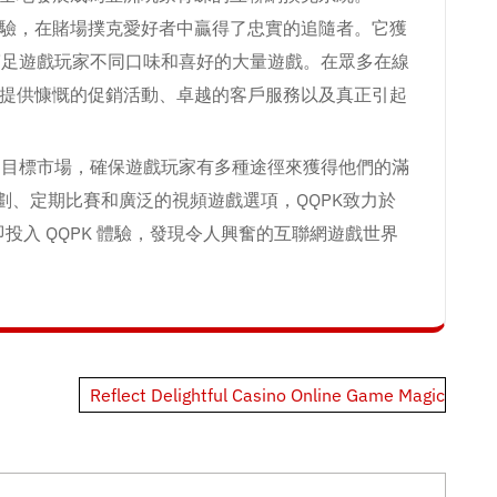
戲體驗，在賭場撲克愛好者中贏得了忠實的追隨者。它獲
了滿足遊戲玩家不同口味和喜好的大量遊戲。在眾多在線
通過提供慷慨的促銷活動、卓越的客戶服務以及真正引起
。
的目標市場，確保遊戲玩家有多種途徑來獲得他們的滿
劃、定期比賽和廣泛的視頻遊戲選項，QQPK致力於
投入 QQPK 體驗，發現令人興奮的互聯網遊戲世界
Reflect Delightful Casino Online Game Magic