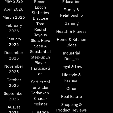
May 2026
Recent
Education
Epoch
April 2026
Family &
Statistics
Relationship
March 2026
Disclose
Gaming
That
February
Restat
2026
Health & Fitness
Joyous
January
Home & Kitchen
Slots Have
2026
Ideas
Seen A
Substantial
December
Industrial
Step-up In
2025
Designs
Player
November
Legal & Law
Participati
2025
on
Lifestyle &
October
Fashion
SortierMal
2025
für wilden
Other
Gedanken-
September
Real Estate
Chaos-
2025
Meister
Shopping &
August
Product Reviews
Illustrate
2025