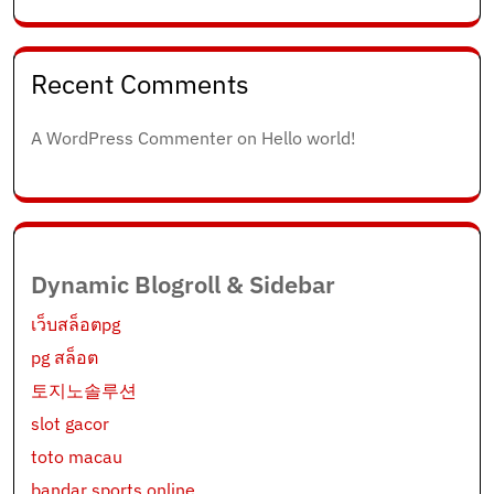
Recent Comments
A WordPress Commenter
on
Hello world!
Dynamic Blogroll & Sidebar
เว็บสล็อตpg
pg สล็อต
토지노솔루션
slot gacor
toto macau
bandar sports online