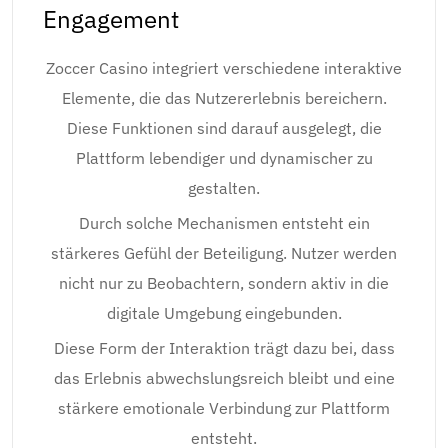
Engagement
Zoccer Casino integriert verschiedene interaktive
Elemente, die das Nutzererlebnis bereichern.
Diese Funktionen sind darauf ausgelegt, die
Plattform lebendiger und dynamischer zu
gestalten.
Durch solche Mechanismen entsteht ein
stärkeres Gefühl der Beteiligung. Nutzer werden
nicht nur zu Beobachtern, sondern aktiv in die
digitale Umgebung eingebunden.
Diese Form der Interaktion trägt dazu bei, dass
das Erlebnis abwechslungsreich bleibt und eine
stärkere emotionale Verbindung zur Plattform
entsteht.