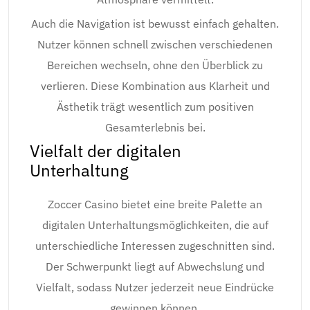
Auch die Navigation ist bewusst einfach gehalten.
Nutzer können schnell zwischen verschiedenen
Bereichen wechseln, ohne den Überblick zu
verlieren. Diese Kombination aus Klarheit und
Ästhetik trägt wesentlich zum positiven
Gesamterlebnis bei.
Vielfalt der digitalen
Unterhaltung
Zoccer Casino bietet eine breite Palette an
digitalen Unterhaltungsmöglichkeiten, die auf
unterschiedliche Interessen zugeschnitten sind.
Der Schwerpunkt liegt auf Abwechslung und
Vielfalt, sodass Nutzer jederzeit neue Eindrücke
gewinnen können.