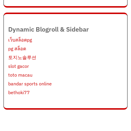
Dynamic Blogroll & Sidebar
เว็บสล็อตpg
pg สล็อต
토지노솔루션
slot gacor
toto macau
bandar sports online
bethoki77