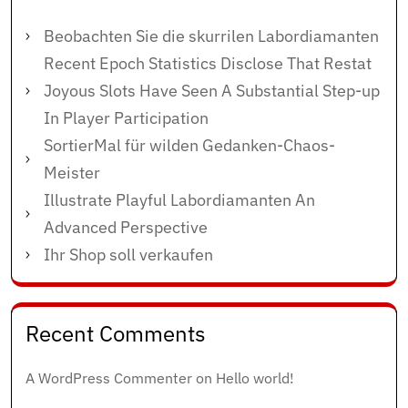
Beobachten Sie die skurrilen Labordiamanten
Recent Epoch Statistics Disclose That Restat
Joyous Slots Have Seen A Substantial Step-up
In Player Participation
SortierMal für wilden Gedanken-Chaos-
Meister
Illustrate Playful Labordiamanten An
Advanced Perspective
Ihr Shop soll verkaufen
Recent Comments
A WordPress Commenter
on
Hello world!