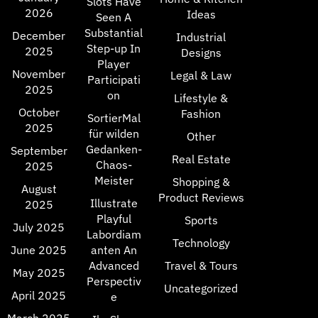
Slots Have
2026
Ideas
Seen A
Substantial
December
Industrial
Step-up In
2025
Designs
Player
November
Legal & Law
Participati
2025
on
Lifestyle &
October
Fashion
SortierMal
2025
für wilden
Other
Gedanken-
September
Real Estate
Chaos-
2025
Meister
Shopping &
August
Product Reviews
Illustrate
2025
Playful
Sports
July 2025
Labordiam
Technology
June 2025
anten An
Advanced
Travel & Tours
May 2025
Perspectiv
Uncategorized
April 2025
e