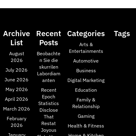
Archive
Recent
Categories
Tags
List
Posts
Arts &
Entertainments
August
Beobachte
2026
n Sie die
Automotive
skurrilen
July 2026
Business
Labordiam
June 2026
anten
Digital Marketing
May 2026
Recent
Education
Epoch
April 2026
Family &
Statistics
Relationship
March 2026
Disclose
Gaming
That
February
Restat
2026
Health & Fitness
Joyous
January
Home & Kitchen