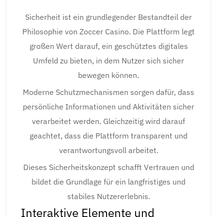
Sicherheit ist ein grundlegender Bestandteil der
Philosophie von Zoccer Casino. Die Plattform legt
großen Wert darauf, ein geschütztes digitales
Umfeld zu bieten, in dem Nutzer sich sicher
bewegen können.
Moderne Schutzmechanismen sorgen dafür, dass
persönliche Informationen und Aktivitäten sicher
verarbeitet werden. Gleichzeitig wird darauf
geachtet, dass die Plattform transparent und
verantwortungsvoll arbeitet.
Dieses Sicherheitskonzept schafft Vertrauen und
bildet die Grundlage für ein langfristiges und
stabiles Nutzererlebnis.
Interaktive Elemente und