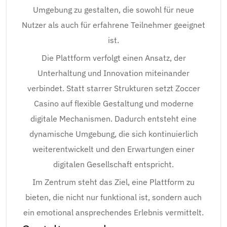
Umgebung zu gestalten, die sowohl für neue
Nutzer als auch für erfahrene Teilnehmer geeignet
ist.
Die Plattform verfolgt einen Ansatz, der
Unterhaltung und Innovation miteinander
verbindet. Statt starrer Strukturen setzt Zoccer
Casino auf flexible Gestaltung und moderne
digitale Mechanismen. Dadurch entsteht eine
dynamische Umgebung, die sich kontinuierlich
weiterentwickelt und den Erwartungen einer
digitalen Gesellschaft entspricht.
Im Zentrum steht das Ziel, eine Plattform zu
bieten, die nicht nur funktional ist, sondern auch
ein emotional ansprechendes Erlebnis vermittelt.