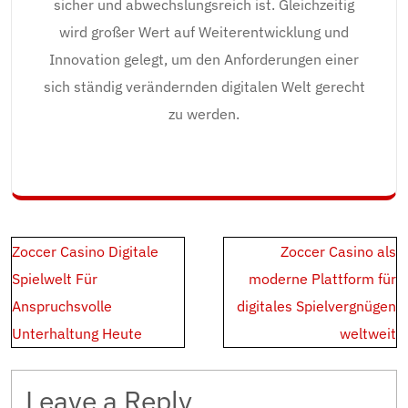
sicher und abwechslungsreich ist. Gleichzeitig
wird großer Wert auf Weiterentwicklung und
Innovation gelegt, um den Anforderungen einer
sich ständig verändernden digitalen Welt gerecht
zu werden.
Post
Zoccer Casino Digitale
Zoccer Casino als
navigation
Spielwelt Für
moderne Plattform für
Anspruchsvolle
digitales Spielvergnügen
Unterhaltung Heute
weltweit
Leave a Reply