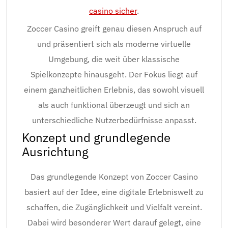
casino sicher
.
Zoccer Casino greift genau diesen Anspruch auf
und präsentiert sich als moderne virtuelle
Umgebung, die weit über klassische
Spielkonzepte hinausgeht. Der Fokus liegt auf
einem ganzheitlichen Erlebnis, das sowohl visuell
als auch funktional überzeugt und sich an
unterschiedliche Nutzerbedürfnisse anpasst.
Konzept und grundlegende
Ausrichtung
Das grundlegende Konzept von Zoccer Casino
basiert auf der Idee, eine digitale Erlebniswelt zu
schaffen, die Zugänglichkeit und Vielfalt vereint.
Dabei wird besonderer Wert darauf gelegt, eine