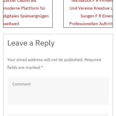
Zoccer Casino als
Textildruck F R Firmen
navigation
moderne Plattform für
Und Vereine Kreative L
digitales Spielvergnügen
Sungen F R Einen
weltweit
Professionellen Auftritt
Leave a Reply
Your email address will not be published.
Required
fields are marked
*