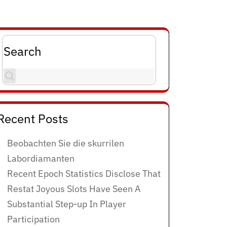
Search
Recent Posts
Beobachten Sie die skurrilen
Labordiamanten
Recent Epoch Statistics Disclose That
Restat Joyous Slots Have Seen A
Substantial Step-up In Player
Participation