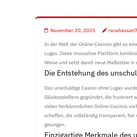
November 20, 2025
ranahassan
In der Welt der Online-Casinos gibt es ei
Lugas. Diese innovative Plattform kombini
Weise und setzt damit neue Maßstäbe in 
Die Entstehung des unschul
Das unschuldige Casino ohne Lugas wurde
Glücksspielfans gegründet, die frustriert 
vielen herkömmlichen Online-Casinos vorhe
schaffen, die vollständig transparent, fair 
gelungen.
Einzigartige Merkmale des 