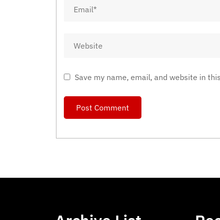
Save my name, email, and website in thi