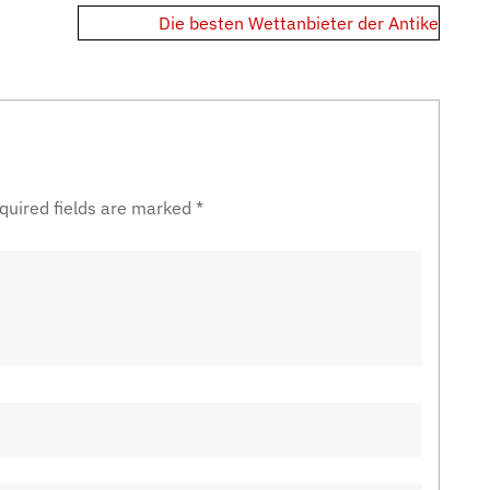
Die besten Wettanbieter der Antike
quired fields are marked
*