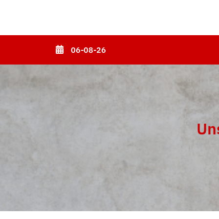
Skip
to
content
06-08-26
(Press
Enter)
Un