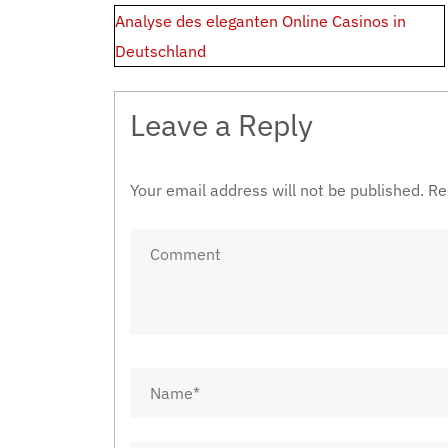
Post
Analyse des eleganten Online Casinos in
navigation
Deutschland
Leave a Reply
Your email address will not be published.
Re