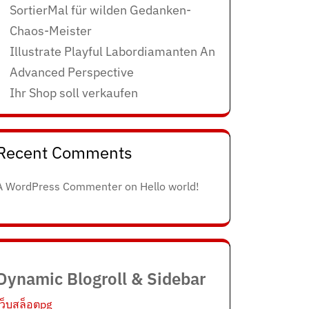
SortierMal für wilden Gedanken-
Chaos-Meister
Illustrate Playful Labordiamanten An
Advanced Perspective
Ihr Shop soll verkaufen
Recent Comments
A WordPress Commenter
on
Hello world!
Dynamic Blogroll & Sidebar
เว็บสล็อตpg