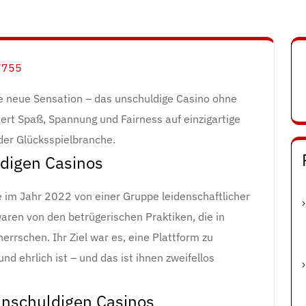
7755
ne neue Sensation – das unschuldige Casino ohne
ert Spaß, Spannung und Fairness auf einzigartige
der Glücksspielbranche.
digen Casinos
 im Jahr 2022 von einer Gruppe leidenschaftlicher
waren von den betrügerischen Praktiken, die in
rrschen. Ihr Ziel war es, eine Plattform zu
und ehrlich ist – und das ist ihnen zweifellos
unschuldigen Casinos