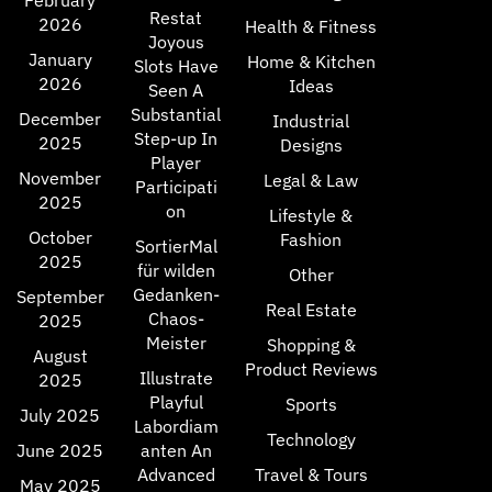
February
Restat
2026
Health & Fitness
Joyous
January
Home & Kitchen
Slots Have
2026
Ideas
Seen A
Substantial
December
Industrial
Step-up In
2025
Designs
Player
November
Legal & Law
Participati
2025
on
Lifestyle &
October
Fashion
SortierMal
2025
für wilden
Other
Gedanken-
September
Real Estate
Chaos-
2025
Meister
Shopping &
August
Product Reviews
Illustrate
2025
Playful
Sports
July 2025
Labordiam
Technology
June 2025
anten An
Advanced
Travel & Tours
May 2025