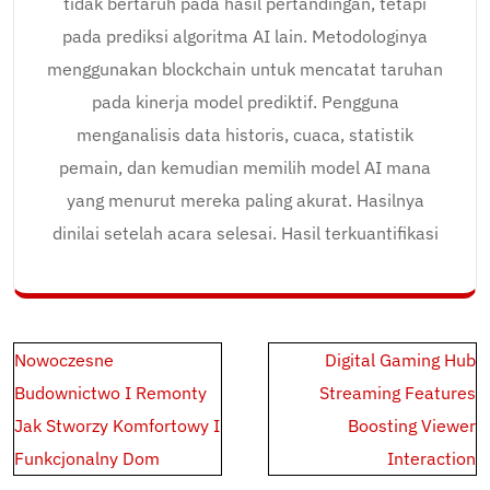
tidak bertaruh pada hasil pertandingan, tetapi
pada prediksi algoritma AI lain. Metodologinya
menggunakan blockchain untuk mencatat taruhan
pada kinerja model prediktif. Pengguna
menganalisis data historis, cuaca, statistik
pemain, dan kemudian memilih model AI mana
yang menurut mereka paling akurat. Hasilnya
dinilai setelah acara selesai. Hasil terkuantifikasi
Post
Nowoczesne
Digital Gaming Hub
navigation
Budownictwo I Remonty
Streaming Features
Jak Stworzy Komfortowy I
Boosting Viewer
Funkcjonalny Dom
Interaction