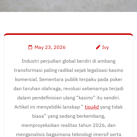
May 23, 2026
Ivy
Industri perjudian global berdiri di ambang
transformasi paling radikal sejak legalisasi kasino
komersial. Sementara publik terpaku pada poker
dan taruhan olahraga, revolusi sebenarnya terjadi
dalam pendefinisian ulang “kasino” itu sendiri.
Artikel ini menyelidiki lanskap ”
tisu4d
yang tidak
biasa” yang sedang berkembang,
memproyeksikan realitas tahun 2026, dan
menganalisis bagaimana teknologi imersif serta