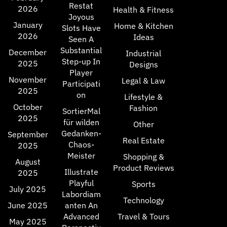
Restat
2026
Health & Fitness
Joyous
January
Home & Kitchen
Slots Have
2026
Ideas
Seen A
Substantial
December
Industrial
Step-up In
2025
Designs
Player
November
Legal & Law
Participati
2025
on
Lifestyle &
October
Fashion
SortierMal
2025
für wilden
Other
Gedanken-
September
Real Estate
Chaos-
2025
Meister
Shopping &
August
Product Reviews
Illustrate
2025
Playful
Sports
July 2025
Labordiam
Technology
June 2025
anten An
Advanced
Travel & Tours
May 2025