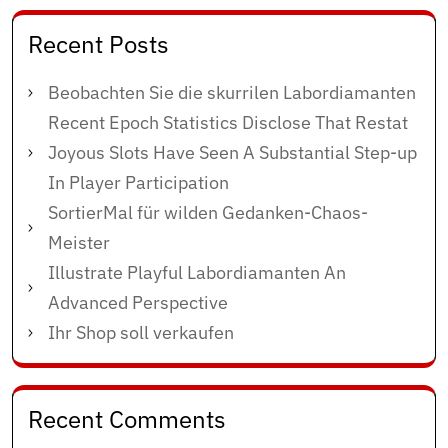
Recent Posts
Beobachten Sie die skurrilen Labordiamanten
Recent Epoch Statistics Disclose That Restat
Joyous Slots Have Seen A Substantial Step-up
In Player Participation
SortierMal für wilden Gedanken-Chaos-
Meister
Illustrate Playful Labordiamanten An
Advanced Perspective
Ihr Shop soll verkaufen
Recent Comments