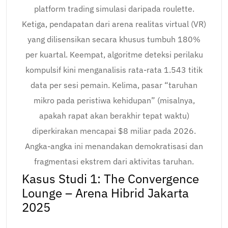
platform trading simulasi daripada roulette.
Ketiga, pendapatan dari arena realitas virtual (VR)
yang dilisensikan secara khusus tumbuh 180%
per kuartal. Keempat, algoritme deteksi perilaku
kompulsif kini menganalisis rata-rata 1.543 titik
data per sesi pemain. Kelima, pasar “taruhan
mikro pada peristiwa kehidupan” (misalnya,
apakah rapat akan berakhir tepat waktu)
diperkirakan mencapai $8 miliar pada 2026.
Angka-angka ini menandakan demokratisasi dan
fragmentasi ekstrem dari aktivitas taruhan.
Kasus Studi 1: The Convergence
Lounge – Arena Hibrid Jakarta
2025