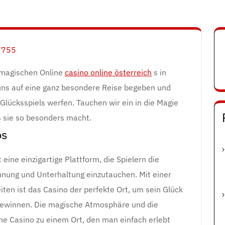
7755
 magischen Online
casino online österreich
s in
 uns auf eine ganz besondere Reise begeben und
 Glücksspiels werfen. Tauchen wir ein in die Magie
s sie so besonders macht.
os
eine einzigartige Plattform, die Spielern die
pannung und Unterhaltung einzutauchen. Mit einer
ten ist das Casino der perfekte Ort, um sein Glück
 gewinnen. Die magische Atmosphäre und die
e Casino zu einem Ort, den man einfach erlebt