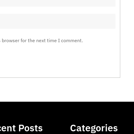
s browser for the next time I comment.
ent Posts
Categories