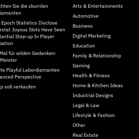
hten Sie die skurrilen
Arts & Entertainments
iamanten
Automotive
 Epoch Statistics Disclose
Business
estat Joyous Slots Have Seen
Digital Marketing
tantial Step-up In Player
pation
Education
rMal für wilden Gedanken-
Family & Relationship
Meister
Gaming
rate Playful Labordiamanten
Health & Fitness
anced Perspective
Home & Kitchen Ideas
p soll verkaufen
Industrial Designs
Legal & Law
Lifestyle & Fashion
Other
Real Estate