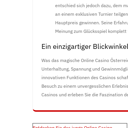
entschied sich jedoch dazu, dem 
an einem exklusiven Turnier teilge
Hauptpreis gewinnen. Seine Erfahr
Meinung zum Glücksspiel komplett 
Ein einzigartiger Blickwinke
Was das magische Online Casino Österrei
Unterhaltung, Spannung und Gewinnmöglic
innovativen Funktionen des Casinos schaff
Besuch zu einem unvergesslichen Erlebnis
Casinos und erleben Sie die Faszination d
Entdecken Sie das junge Online Casino