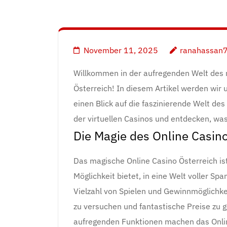
November 11, 2025
ranahassan
Willkommen in der aufregenden Welt des
Österreich! In diesem Artikel werden wir
einen Blick auf die faszinierende Welt des
der virtuellen Casinos und entdecken, wa
Die Magie des Online Casin
Das magische Online Casino Österreich ist 
Möglichkeit bietet, in eine Welt voller S
Vielzahl von Spielen und Gewinnmöglichkei
zu versuchen und fantastische Preise zu
aufregenden Funktionen machen das Onlin