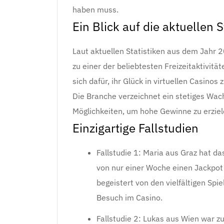
haben muss.
Ein Blick auf die aktuellen S
Laut aktuellen Statistiken aus dem Jahr 2
zu einer der beliebtesten Freizeitaktivi
sich dafür, ihr Glück in virtuellen Casino
Die Branche verzeichnet ein stetiges Wach
Möglichkeiten, um hohe Gewinne zu erziel
Einzigartige Fallstudien
Fallstudie 1: Maria aus Graz hat d
von nur einer Woche einen Jackpot
begeistert von den vielfältigen Spi
Besuch im Casino.
Fallstudie 2: Lukas aus Wien war z