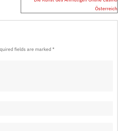
Österreich
quired fields are marked
*