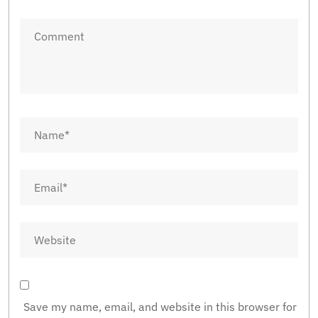
Save my name, email, and website in this browser for