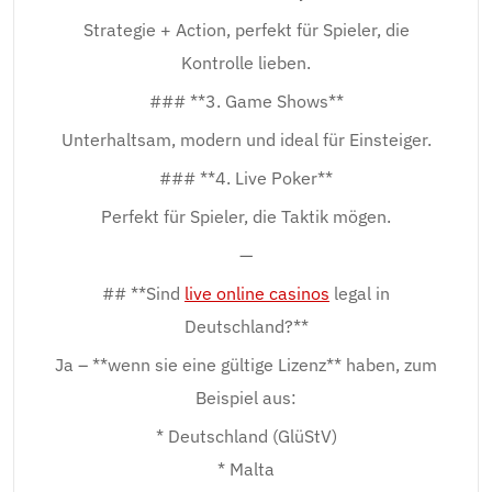
Strategie + Action, perfekt für Spieler, die
Kontrolle lieben.
### **3. Game Shows**
Unterhaltsam, modern und ideal für Einsteiger.
### **4. Live Poker**
Perfekt für Spieler, die Taktik mögen.
—
## **Sind
live online casinos
legal in
Deutschland?**
Ja – **wenn sie eine gültige Lizenz** haben, zum
Beispiel aus:
* Deutschland (GlüStV)
* Malta