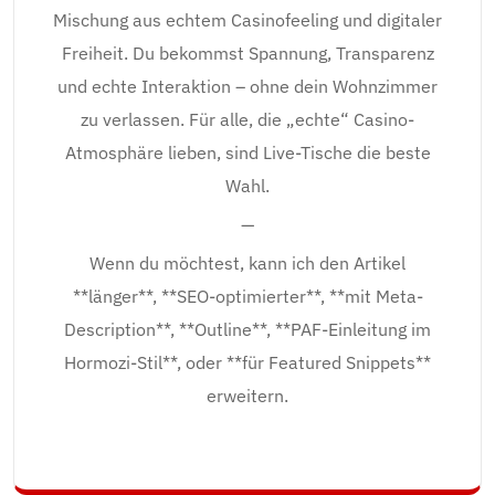
Mischung aus echtem Casinofeeling und digitaler
Freiheit. Du bekommst Spannung, Transparenz
und echte Interaktion – ohne dein Wohnzimmer
zu verlassen. Für alle, die „echte“ Casino-
Atmosphäre lieben, sind Live-Tische die beste
Wahl.
—
Wenn du möchtest, kann ich den Artikel
**länger**, **SEO-optimierter**, **mit Meta-
Description**, **Outline**, **PAF-Einleitung im
Hormozi-Stil**, oder **für Featured Snippets**
erweitern.