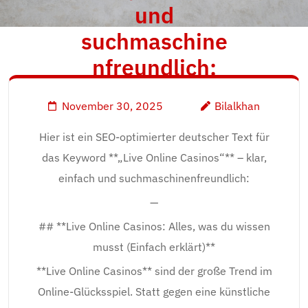
und
suchmaschine
nfreundlich:
November 30, 2025
Bilalkhan
Hier ist ein SEO-optimierter deutscher Text für
das Keyword **„Live Online Casinos“** – klar,
einfach und suchmaschinenfreundlich:
—
## **Live Online Casinos: Alles, was du wissen
musst (Einfach erklärt)**
**Live Online Casinos** sind der große Trend im
Online-Glücksspiel. Statt gegen eine künstliche