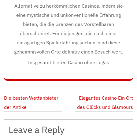
Alternative zu herkömmlichen Casinos, indem sie
eine mystische und unkonventionelle Erfahrung
bieten, die die Grenzen des Vorstellbaren
überschreitet. Für diejenigen, die nach einer
einzigartigen Spielerfahrung suchen, sind diese
geheimnisvollen Orte definitiv einen Besuch wert.
Insgesamt bieten Casino ohne Lugas
Post
Die besten Wettanbieter
Elegantes Casino Ein Ort
navigation
der Antike
des Glücks und Glamours
Leave a Reply