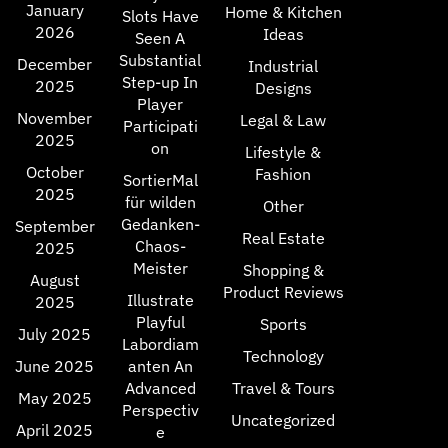
January
Home & Kitchen
Slots Have
2026
Ideas
Seen A
Substantial
December
Industrial
Step-up In
2025
Designs
Player
November
Legal & Law
Participati
2025
on
Lifestyle &
October
Fashion
SortierMal
2025
für wilden
Other
Gedanken-
September
Real Estate
Chaos-
2025
Meister
Shopping &
August
Product Reviews
Illustrate
2025
Playful
Sports
July 2025
Labordiam
Technology
June 2025
anten An
Advanced
Travel & Tours
May 2025
Perspectiv
Uncategorized
April 2025
e