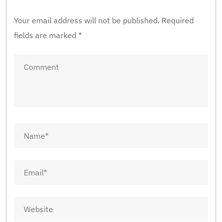
Your email address will not be published.
Required
fields are marked
*