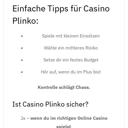
Einfache Tipps für Casino
Plinko:
Spiele mit kleinen Einsätzen
Wähle ein mittleres Risiko
Setze dir ein festes Budget
Hör auf, wenn du im Plus bist
Kontrolle schlägt Chaos.
Ist Casino Plinko sicher?
Ja –
wenn du im richtigen Online Casino
spielst
.