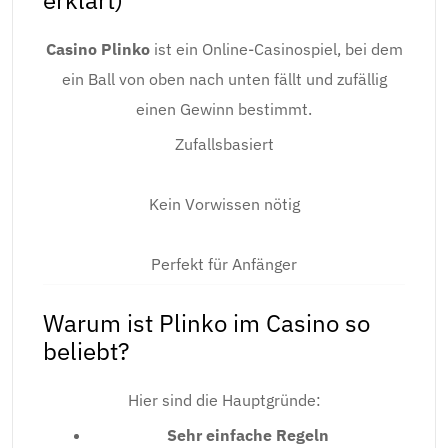
erklärt)
Casino Plinko
ist ein Online-Casinospiel, bei dem
ein Ball von oben nach unten fällt und zufällig
einen Gewinn bestimmt.
Zufallsbasiert
Kein Vorwissen nötig
Perfekt für Anfänger
Warum ist Plinko im Casino so
beliebt?
Hier sind die Hauptgründe:
Sehr einfache Regeln