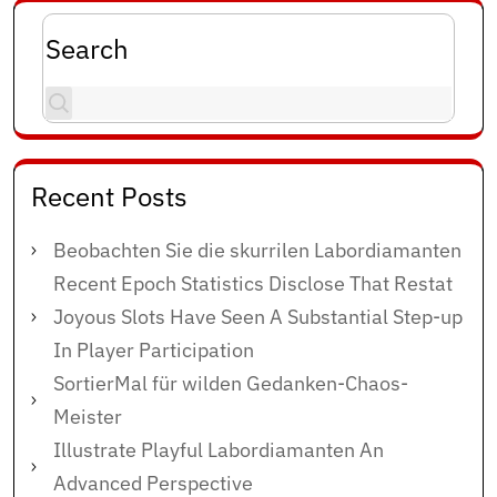
Search
Recent Posts
Beobachten Sie die skurrilen Labordiamanten
Recent Epoch Statistics Disclose That Restat
Joyous Slots Have Seen A Substantial Step-up
In Player Participation
SortierMal für wilden Gedanken-Chaos-
Meister
Illustrate Playful Labordiamanten An
Advanced Perspective