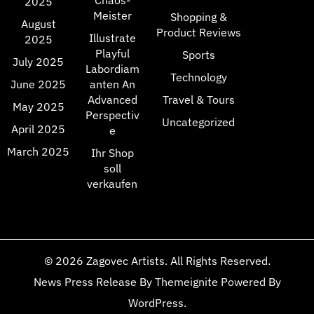
Chaos-
2025
Meister
Shopping &
August
Product Reviews
Illustrate
2025
Playful
Sports
July 2025
Labordiam
Technology
June 2025
anten An
Advanced
Travel & Tours
May 2025
Perspectiv
Uncategorized
April 2025
e
March 2025
Ihr Shop
soll
verkaufen
© 2026
Zagovec Artists
. All Rights Reserved.
News Press Release
By
Themeignite
Powered By
WordPress
.