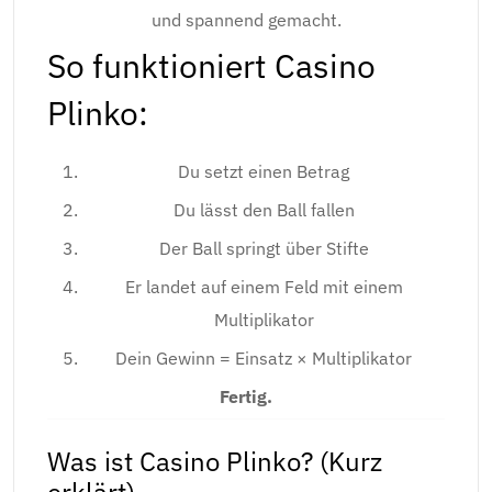
und spannend gemacht.
So funktioniert Casino
Plinko:
Du setzt einen Betrag
Du lässt den Ball fallen
Der Ball springt über Stifte
Er landet auf einem Feld mit einem
Multiplikator
Dein Gewinn = Einsatz × Multiplikator
Fertig.
Was ist Casino Plinko? (Kurz