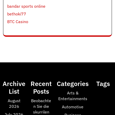
bandar sports online
bethoki77
BTC Casino
Archive
Recent
Categories
Tags
List
Posts
Arts &
Entertainments
August
Beobachte
2026
n Sie die
Automotive
skurrilen
July 2026