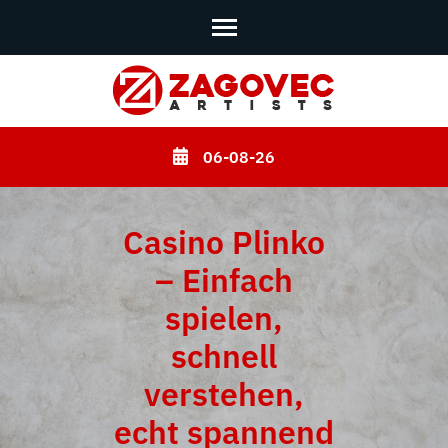
Skip
to
content
06-08-26
(Press
Enter)
Casino Plinko
– Einfach
spielen,
schnell
verstehen,
echt spannend