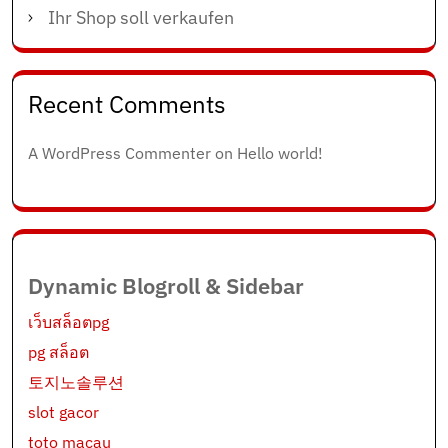
Ihr Shop soll verkaufen
Recent Comments
A WordPress Commenter
on
Hello world!
Dynamic Blogroll & Sidebar
เว็บสล็อตpg
pg สล็อต
토지노솔루션
slot gacor
toto macau