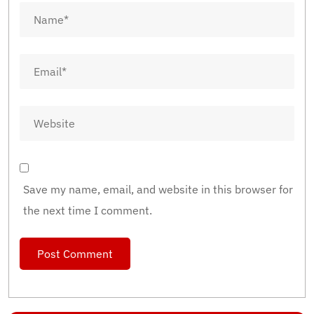
Save my name, email, and website in this browser for
the next time I comment.