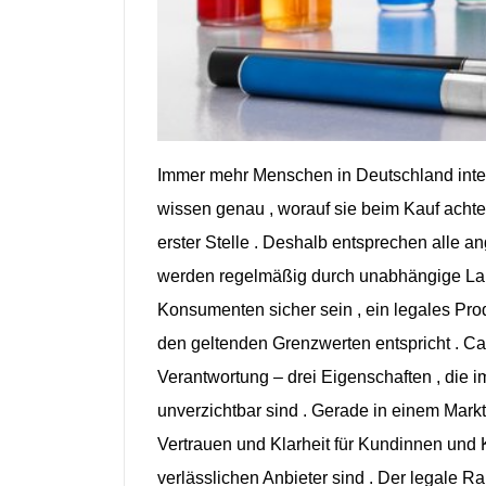
Immer
mehr Menschen in Deutschland
int
wissen
genau ,
worauf
sie
beim
Kauf
acht
erster
Stelle .
Deshalb
entsprechen
alle
an
werden
regelmäßig
durch
unabhängige
La
Konsumenten
sicher
sein ,
ein
legales
Pro
den
geltenden
Grenzwerten
entspricht .
Ca
Verantwortung –
drei
Eigenschaften , die
i
unverzichtbar
sind .
Gerade in
einem
Markt
Vertrauen und
Klarheit
für
Kundinnen und
verlässlichen
Anbieter
sind . Der
legale
Ra