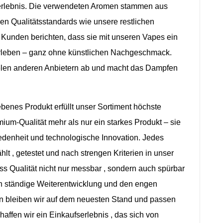
lebnis
. Die verwendeten
Aromen
stammen
aus
ben
Qualitätsstandards
wie
unsere
restlichen
 Kunden
berichten
, dass
sie
mit
unseren
Vapes
ein
leben
– ganz
ohne
künstlichen
Nachgeschmack
.
len
anderen
Anbietern
ab
und macht
das Dampfen
iebenes
Produkt
erfüllt
unser
Sortiment
höchste
mium-
Qualität
mehr
als
nur
ein
starkes
Produkt –
sie
edenheit und
technologische Innovation.
Jedes
hlt ,
getestet und
nach
strengen
Kriterien in
unser
ss
Qualität
nicht
nur
messbar ,
sondern
auch
spürbar
h
ständige
Weiterentwicklung und den
engen
en
bleiben
wir auf
dem
neuesten Stand und
passen
haffen
wir
ein
Einkaufserlebnis , das
sich von