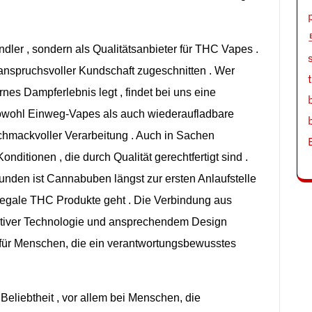
dler ,
sondern
als
Qualitätsanbieter
für THC
Vapes .
anspruchsvoller
Kundschaft
zugeschnitten .
Wer
rnes
Dampferlebnis
legt ,
findet
bei
uns
eine
owohl
Einweg-Vapes
als
auch
wiederaufladbare
chmackvoller
Verarbeitung .
Auch in
Sachen
Konditionen , die
durch
Qualität
gerechtfertigt
sind .
unden
ist
Cannabuben
längst
zur
ersten
Anlaufstelle
legale THC
Produkte
geht . Die
Verbindung
aus
tiver
Technologie und
ansprechendem Design
für Menschen, die
ein
verantwortungsbewusstes
n
Beliebtheit ,
vor
allem
bei Menschen, die