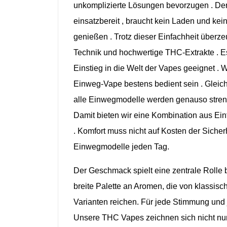
unkomplizierte
Lösungen
bevorzugen . D
einsatzbereit ,
braucht
kein Laden und
kei
genießen .
Trotz
dieser
Einfachheit
überze
Technik und
hochwertige THC-
Extrakte .
E
Einstieg in die Welt der
Vapes
geeignet .
W
Einweg-Vape
bestens
bedient
sein .
Gleich
alle
Einwegmodelle
werden
genauso
stre
Damit
bieten
wir
eine
Kombination
aus
Ein
.
Komfort muss
nicht auf
Kosten der
Sicher
Einwegmodelle
jeden Tag.
Der Geschmack
spielt
eine
zentrale
Rolle 
breite
Palette an Aromen
, die von klassisc
Varianten
reichen
. Für
jede
Stimmung
und 
Unsere
THC Vapes
zeichnen
sich
nicht
nu