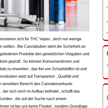
eressieren
sich
für THC
Vapes ,
doch
nur
wenige
en
sollten .
Bei
Cannabuben
steht die
Sicherheit an
gebotenen
Produkte den
gesetzlichen
Vorgaben und
bore
geprüft . So
können
Konsumentinnen und
dukt
zu
erwerben , das
frei von
Schadstoffen
ist und
nnabuben
setzt auf
Transparenz ,
Qualität und
m
sensiblen
Bereich des
Cannabisverkaufs
 , der
sich
noch
im
Aufbau
befindet ,
schafft das
Kunden , die auf der
Suche
nach
einem
hmen
ist
bei
uns
keine
Floskel ,
sondern
Grundlage