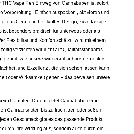
er THC
Vape Pen
Einweg von
Cannabuben
ist
sofort
ne
Vorbereitung .
Einfach
auspacken ,
aktivieren und
ugt das
Gerät
durch
stilvolles Design,
zuverlässige
s
ist
besonders
praktisch
für
unterwegs
oder
als
er
Flexibilität und
Komfort
schätzt ,
wird
mit
einem
zeitig
verzichten
wir
nicht auf
Qualitätsstandards –
ng
geprüft
wie
unsere
wiederaufladbaren
Produkte .
fachheit und
Exzellenz , die
sich
sehen
lassen
kann
heit
oder
Wirksamkeit
gehen – das
beweisen
unsere
beim
Dampfen
. Darum
bietet
Cannabuben
eine
hen
Cannabisnoten
bis
zu
fruchtigen
oder
süßen
jeden
Geschmack
gibt
es
das passende
Produkt
.
r
durch
ihre
Wirkung
aus
, sondern
auch
durch
ein