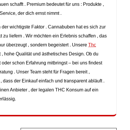
rauen
schafft . Premium
bedeutet
für
uns :
Produkte ,
 Service, der
dich
ernst
nimmt .
n der
wichtigste
Faktor .
Cannabuben hat
es
sich
zur
kt
zu
liefern .
Wir
möchten
ein
Erlebnis
schaffen , das
nur
überzeugt ,
sondern
begeistert .
Unsere
Thc
 ,
hohe
Qualität und
ästhetisches Design. Ob du
t
oder
schon
Erfahrung
mitbringst –
bei
uns
findest
ratung . Unser Team
steht
für
Fragen
bereit ,
 ,
dass der
Einkauf
einfach und transparent
abläuft .
inen
Anbieter , der
legalen THC
Konsum auf
ein
rlässig
.