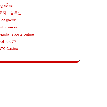
pg สล็อต
토지노솔루션
slot gacor
toto macau
bandar sports online
bethoki77
BTC Casino