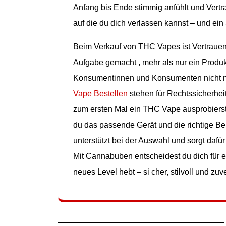
Anfang
bis
Ende
stimmig
anfühlt und
Vert
auf die du
dich
verlassen
kannst – und
ein
Beim
Verkauf von THC
Vapes
ist
Vertraue
Aufgabe
gemacht ,
mehr
als
nur
ein
Produ
Konsumentinnen und
Konsumenten
nicht
Vape Bestellen
stehen
für
Rechtssicherheit
zum
ersten Mal
ein THC
Vape
ausprobiers
du das
passende
Gerät und die
richtige
Be
unterstützt
bei der
Auswahl und
sorgt
dafür
Mit
Cannabuben
entscheidest du
dich
für
e
neues Level
hebt –
si cher
, stilvoll
und zuve