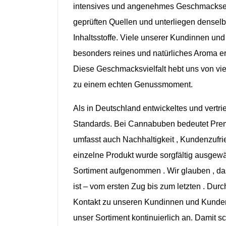
intensives und angenehmes
Geschmackser
geprüften
Quellen
und unterliegen
densel
Inhaltsstoffe
. Viele
unserer
Kundinnen
und
besonders
reines
und natürliches
Aroma er
Diese
Geschmacksvielfalt
hebt
uns
von vie
zu
einem
echten
Genussmoment
.
Als in Deutschland
entwickeltes und
vertr
Standards.
Bei
Cannabuben
bedeutet Pre
umfasst
auch
Nachhaltigkeit ,
Kundenzufri
einzelne
Produkt
wurde
sorgfältig
ausgewä
Sortiment
aufgenommen .
Wir
glauben ,
da
ist –
vom
ersten Zug
bis
zum
letzten .
Durc
Kontakt
zu
unseren
Kundinnen und
Kund
unser
Sortiment
kontinuierlich an.
Damit
sc