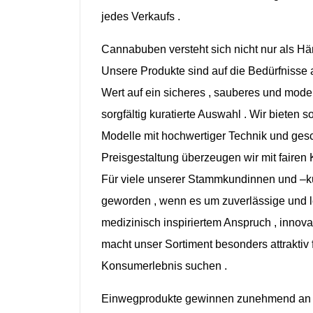
jedes
Verkaufs .
Cannabuben
versteht
sich
nicht
nur
als
Hän
Unsere
Produkte
sind auf die
Bedürfnisse
Wert auf
ein
sicheres ,
sauberes und
mode
sorgfältig
kuratierte
Auswahl .
Wir
bieten
s
Modelle
mit
hochwertiger
Technik und
ges
Preisgestaltung
überzeugen
wir
mit
fairen
Für
viele
unserer
Stammkundinnen und –
k
geworden ,
wenn
es um
zuverlässige und
medizinisch
inspiriertem
Anspruch ,
innova
macht
unser
Sortiment
besonders
attraktiv
Konsumerlebnis
suchen .
Einwegprodukte
gewinnen
zunehmend
a