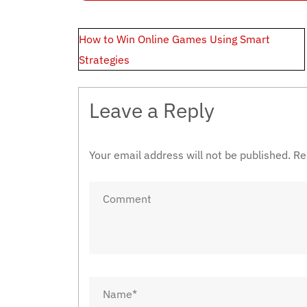
Post
How to Win Online Games Using Smart
navigation
Strategies
Leave a Reply
Your email address will not be published.
Re