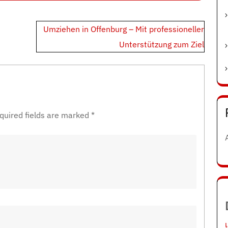
Umziehen in Offenburg – Mit professioneller
Unterstützung zum Ziel
quired fields are marked
*