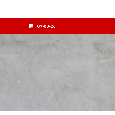
Skip
to
content
07-08-26
(Press
Enter)