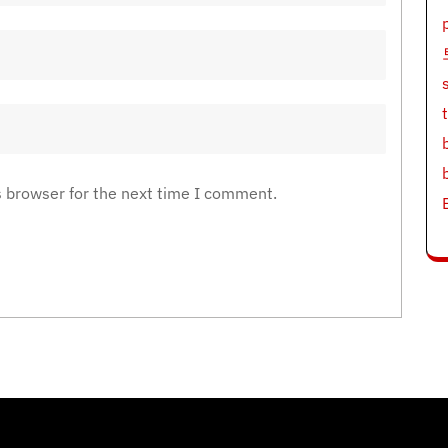
s browser for the next time I comment.