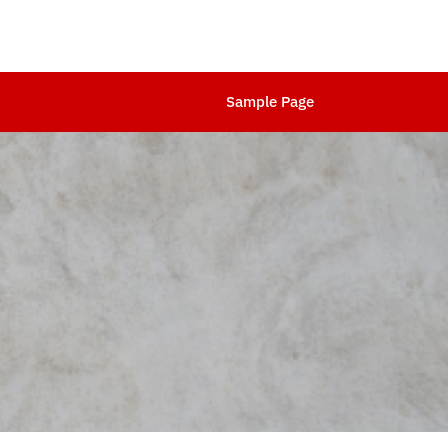
Sample Page