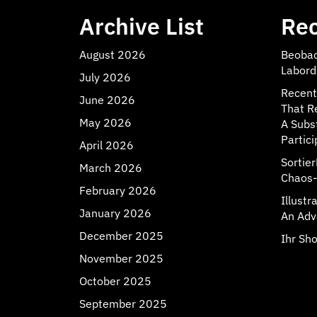
Archive List
Rec
August 2026
Beobac
Labord
July 2026
Recent
June 2026
That R
May 2026
A Subs
Partici
April 2026
Sortie
March 2026
Chaos-
February 2026
Illust
January 2026
An Adv
December 2025
Ihr Sho
November 2025
October 2025
September 2025