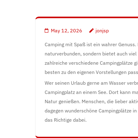
May 12, 2026
jonjsp
Camping mit Spaß ist ein wahrer Genuss. 
naturverbunden, sondern bietet auch viel 
zahlreiche verschiedene Campingplätze gi
besten zu den eigenen Vorstellungen pas
Wer seinen Urlaub gerne am Wasser verbri
Campingplatz an einem See. Dort kann ma
Natur genießen. Menschen, die lieber akt
dagegen wunderschöne Campingplätze in d
das Richtige dabei.