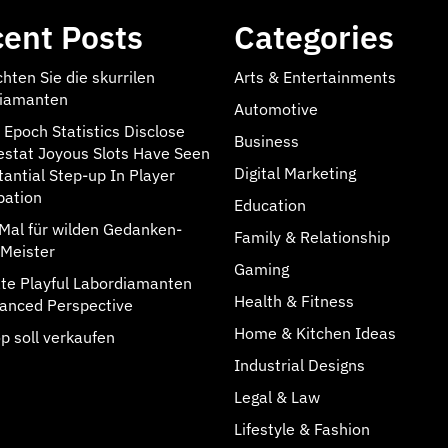
ent Posts
Categories
hten Sie die skurrilen
Arts & Entertainments
iamanten
Automotive
 Epoch Statistics Disclose
Business
estat Joyous Slots Have Seen
Digital Marketing
tantial Step-up In Player
pation
Education
rMal für wilden Gedanken-
Family & Relationship
Meister
Gaming
rate Playful Labordiamanten
Health & Fitness
anced Perspective
Home & Kitchen Ideas
p soll verkaufen
Industrial Designs
Legal & Law
Lifestyle & Fashion